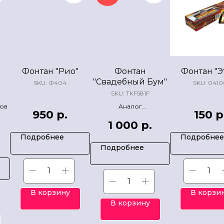
Фонтан "Рио"
Фонтан
Фонтан "Э
"Свадебный Бум"
SKU:
Ф404
SKU:
0410
SKU:
TKF581F
нов
Аналог
950
р.
150
р
профессиональных
1 000
р.
"холодных фонтанов".
Подробнее
Подробнее
Подробнее
В корзину
В корзи
В корзину