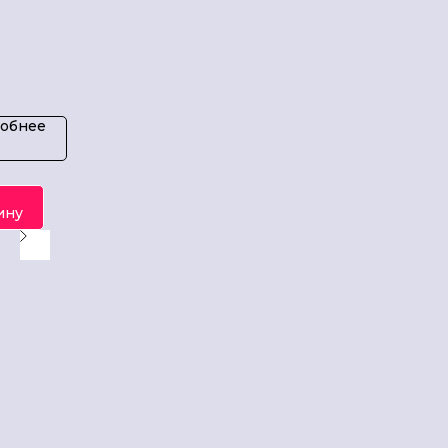
ие
"
обнее
ину