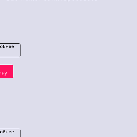
ды
р
обнее
ину
ды
обнее