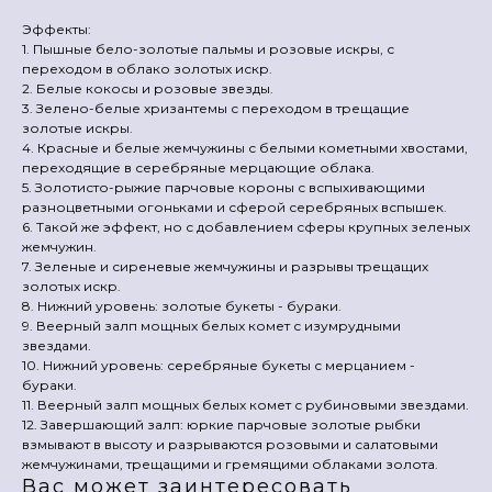
Эффекты:
1. Пышные бело-золотые пальмы и розовые искры, с
переходом в облако золотых искр.
2. Белые кокосы и розовые звезды.
3. Зелено-белые хризантемы с переходом в трещащие
золотые искры.
4. Красные и белые жемчужины с белыми кометными хвостами,
переходящие в серебряные мерцающие облака.
5. Золотисто-рыжие парчовые короны с вспыхивающими
разноцветными огоньками и сферой серебряных вспышек.
6. Такой же эффект, но с добавлением сферы крупных зеленых
жемчужин.
7. Зеленые и сиреневые жемчужины и разрывы трещащих
золотых искр.
8. Нижний уровень: золотые букеты - бураки.
9. Веерный залп мощных белых комет с изумрудными
звездами.
10. Нижний уровень: серебряные букеты с мерцанием -
бураки.
11. Веерный залп мощных белых комет с рубиновыми звездами.
12. Завершающий залп: юркие парчовые золотые рыбки
взмывают в высоту и разрываются розовыми и салатовыми
жемчужинами, трещащими и гремящими облаками золота.
Вас может заинтересовать